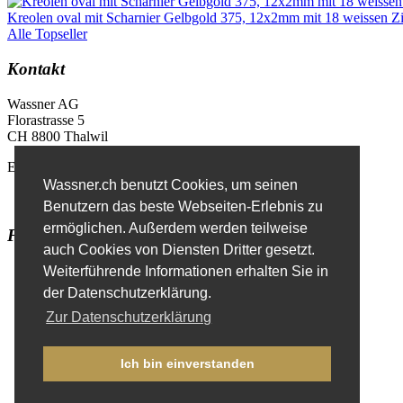
Kreolen oval mit Scharnier Gelbgold 375, 12x2mm mit 18 weissen Zi
Alle Topseller
Kontakt
Wassner AG
Florastrasse 5
CH 8800 Thalwil
E-Mail
info@wassner.ch
Wassner.ch benutzt Cookies, um seinen
Kontaktformular
Benutzern das beste Webseiten-Erlebnis zu
ermöglichen. Außerdem werden teilweise
Favoriten
auch Cookies von Diensten Dritter gesetzt.
Erweiterte Suche
Weiterführende Informationen erhalten Sie in
der Datenschutzerklärung.
Zur Datenschutzerklärung
Impressum
Datenschutzerklärung
Ich bin einverstanden
Anmelden
(nur für Fachhändler)