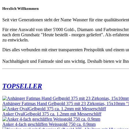
Herzlich Willkommen
Seit vier Generationen steht der Name Wassner für eine qualitätsorien
Für eine Auswahl von über 5'000 Gold-, Diamant- und Farbsteinschmuck
nach dem Grundsatz "Heute bestellt - morgen geliefert". Als erfahre
zu entwickeln.
Dies alles verbunden mit einer transparenten Preispolitik und einem 
Nachhaltigkeit und Fairtrade sind uns wichtig. Deshalb bieten wir Ih
TOPSELLER
Anhänger Fatimas Hand Gelbgold 375 mit 23 Zirkonias, 15x10mm "
Anker OvalGelbgold 375 ca. 1.2mm mit Messerschliff
Anker 4-fach geschliffen Weissgold 750 ca. 0.9mm