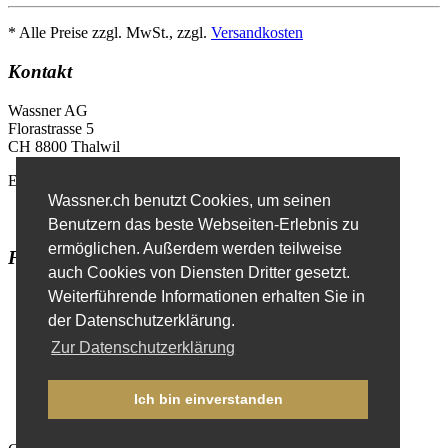
* Alle Preise zzgl. MwSt., zzgl.
Versandkosten
Kontakt
Wassner AG
Florastrasse 5
CH 8800 Thalwil
E-Mail
info@wassner.ch
Wassner.ch benutzt Cookies, um seinen
Kontaktformular
Benutzern das beste Webseiten-Erlebnis zu
ermöglichen. Außerdem werden teilweise
Favoriten
auch Cookies von Diensten Dritter gesetzt.
Erweiterte Suche
Weiterführende Informationen erhalten Sie in
der Datenschutzerklärung.
Zur Datenschutzerklärung
Impressum
Datenschutzerklärung
Ich bin einverstanden
Anmelden
(nur für Fachhändler)