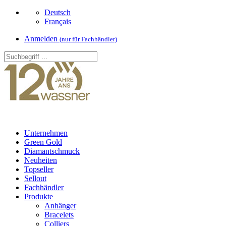
Deutsch
Français
Anmelden
(nur für Fachhändler)
Unternehmen
Green Gold
Diamantschmuck
Neuheiten
Topseller
Sellout
Fachhändler
Produkte
Anhänger
Bracelets
Colliers