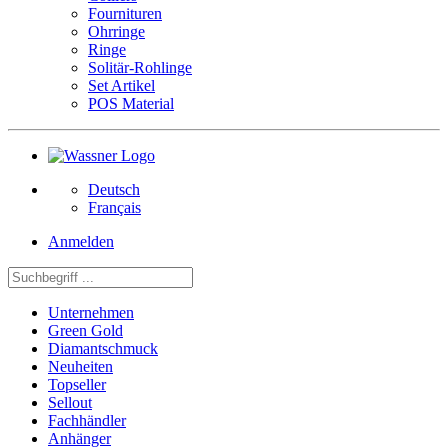
Fournituren
Ohrringe
Ringe
Solitär-Rohlinge
Set Artikel
POS Material
Deutsch
Français
Anmelden
Unternehmen
Green Gold
Diamantschmuck
Neuheiten
Topseller
Sellout
Fachhändler
Anhänger