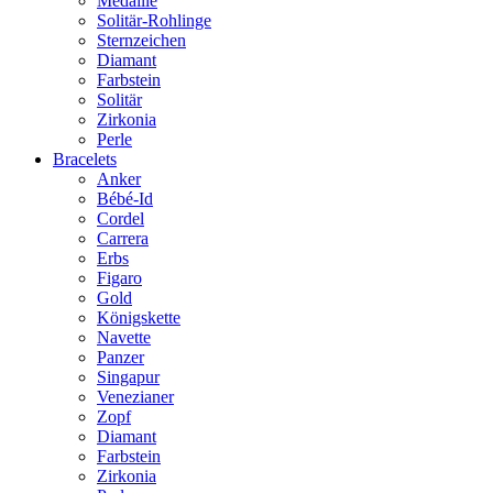
Medaille
Solitär-Rohlinge
Sternzeichen
Diamant
Farbstein
Solitär
Zirkonia
Perle
Bracelets
Anker
Bébé-Id
Cordel
Carrera
Erbs
Figaro
Gold
Königskette
Navette
Panzer
Singapur
Venezianer
Zopf
Diamant
Farbstein
Zirkonia