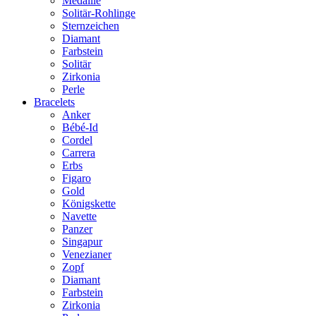
Medaille
Solitär-Rohlinge
Sternzeichen
Diamant
Farbstein
Solitär
Zirkonia
Perle
Bracelets
Anker
Bébé-Id
Cordel
Carrera
Erbs
Figaro
Gold
Königskette
Navette
Panzer
Singapur
Venezianer
Zopf
Diamant
Farbstein
Zirkonia