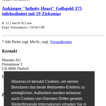
Anhänger "Infinity Heart" Gelbgold 375
teilrhodiniert mit 19 Zirkonias
B: 11,1 mm H:16,5 mm
Empf. Verkaufspreis: 150.00 CHF
* Alle Preise zzgl. MwSt., zzgl.
Versandkosten
Kontakt
Wassner AG
Florastrasse 5
CH 8800 Thalwil
E-Mail
info@wassner.ch
Wassner.ch benutzt Cookies, um seinen
Kontaktformular
Benutzern das beste Webseiten-Erlebnis zu
ermöglichen. Außerdem werden teilweise
Favoriten
auch Cookies von Diensten Dritter gesetzt.
Erweiterte Suche
Weiterführende Informationen erhalten Sie in