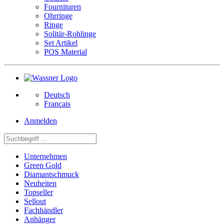
Fournituren
Ohrringe
Ringe
Solitär-Rohlinge
Set Artikel
POS Material
Deutsch
Français
Anmelden
Unternehmen
Green Gold
Diamantschmuck
Neuheiten
Topseller
Sellout
Fachhändler
Anhänger