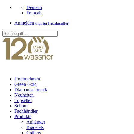
Deutsch
Français
Anmelden
(nur für Fachhändler)
Unternehmen
Green Gold
Diamantschmuck
Neuheiten
Topseller
Sellout
Fachhändler
Produkte
Anhänger
Bracelets
Colliers