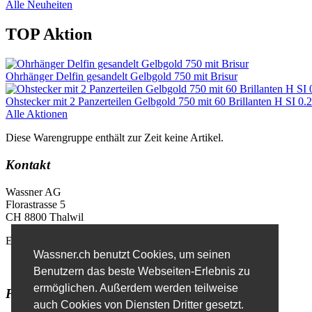
Alle Neuheiten
TOP Aktion
Ohrhänger Delfin gesandelt Gelbgold 750 mit Brisur
Ohstecker mit 2 Panzerteilen Gelbgold 750 mit 60 Brillanten H SI 0.2
Alle Aktionen
Diese Warengruppe enthält zur Zeit keine Artikel.
Kontakt
Wassner AG
Florastrasse 5
CH 8800 Thalwil
E-Mail
info@wassner.ch
Wassner.ch benutzt Cookies, um seinen
Kontaktformular
Benutzern das beste Webseiten-Erlebnis zu
ermöglichen. Außerdem werden teilweise
Favoriten
auch Cookies von Diensten Dritter gesetzt.