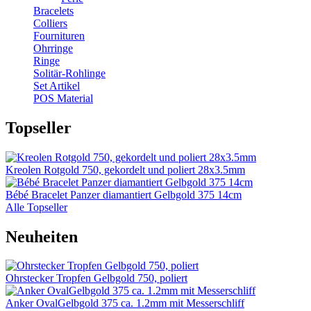
Bracelets
Colliers
Fournituren
Ohrringe
Ringe
Solitär-Rohlinge
Set Artikel
POS Material
Topseller
Kreolen Rotgold 750, gekordelt und poliert 28x3.5mm
Bébé Bracelet Panzer diamantiert Gelbgold 375 14cm
Alle Topseller
Neuheiten
Ohrstecker Tropfen Gelbgold 750, poliert
Anker OvalGelbgold 375 ca. 1.2mm mit Messerschliff