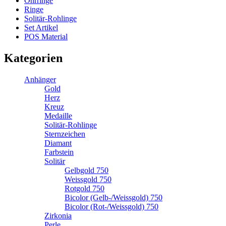
Ohrringe
Ringe
Solitär-Rohlinge
Set Artikel
POS Material
Kategorien
Anhänger
Gold
Herz
Kreuz
Medaille
Solitär-Rohlinge
Sternzeichen
Diamant
Farbstein
Solitär
Gelbgold 750
Weissgold 750
Rotgold 750
Bicolor (Gelb-/Weissgold) 750
Bicolor (Rot-/Weissgold) 750
Zirkonia
Perle