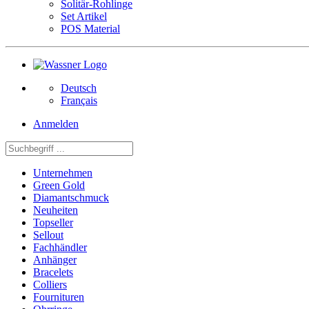
Solitär-Rohlinge
Set Artikel
POS Material
Deutsch
Français
Anmelden
Unternehmen
Green Gold
Diamantschmuck
Neuheiten
Topseller
Sellout
Fachhändler
Anhänger
Bracelets
Colliers
Fournituren