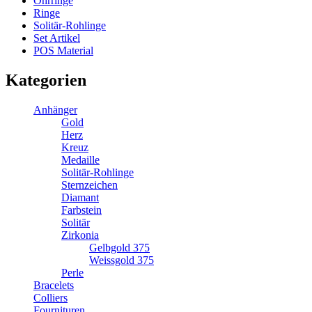
Ohrringe
Ringe
Solitär-Rohlinge
Set Artikel
POS Material
Kategorien
Anhänger
Gold
Herz
Kreuz
Medaille
Solitär-Rohlinge
Sternzeichen
Diamant
Farbstein
Solitär
Zirkonia
Gelbgold 375
Weissgold 375
Perle
Bracelets
Colliers
Fournituren