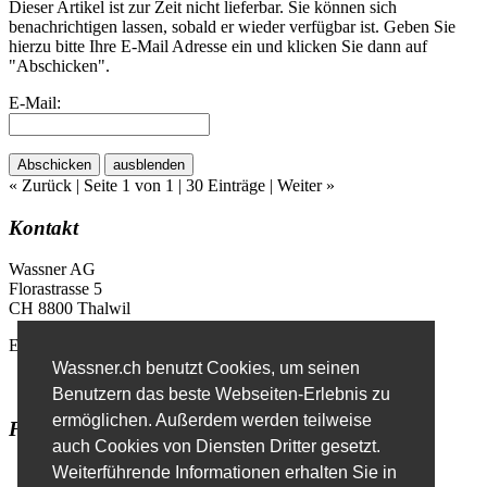
Dieser Artikel ist zur Zeit nicht lieferbar. Sie können sich
benachrichtigen lassen, sobald er wieder verfügbar ist. Geben Sie
hierzu bitte Ihre E-Mail Adresse ein und klicken Sie dann auf
"Abschicken".
E-Mail:
Abschicken
ausblenden
« Zurück
| Seite 1 von 1 | 30 Einträge |
Weiter »
Kontakt
Wassner AG
Florastrasse 5
CH 8800 Thalwil
E-Mail
info@wassner.ch
Wassner.ch benutzt Cookies, um seinen
Kontaktformular
Benutzern das beste Webseiten-Erlebnis zu
ermöglichen. Außerdem werden teilweise
Favoriten
auch Cookies von Diensten Dritter gesetzt.
Erweiterte Suche
Weiterführende Informationen erhalten Sie in