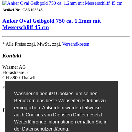
Artikel-Nr.:
CAN103345
Anker Oval Gelbgold 750 ca. 1.2mm mit
Messerschliff 45 cm
* Alle Preise zzgl. MwSt., zzgl.
Versandkosten
Kontakt
Wassner AG
Florastrasse 5
CH 8800 Thalwil
E-Mail
info@wassner.ch
Wassner.ch benutzt Cookies, um seinen
Kontaktformular
Benutzern das beste Webseiten-Erlebnis zu
ermöglichen. Außerdem werden teilweise
Favoriten
auch Cookies von Diensten Dritter gesetzt.
Erweiterte Suche
Weiterführende Informationen erhalten Sie in
der Datenschutzerklärung.