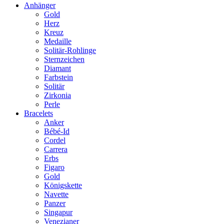
Anhänger
Gold
Herz
Kreuz
Medaille
Solitär-Rohlinge
Sternzeichen
Diamant
Farbstein
Solitär
Zirkonia
Perle
Bracelets
Anker
Bébé-Id
Cordel
Carrera
Erbs
Figaro
Gold
Königskette
Navette
Panzer
Singapur
Venezianer