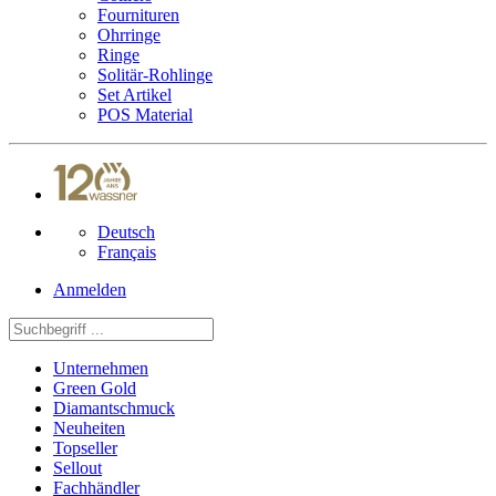
Fournituren
Ohrringe
Ringe
Solitär-Rohlinge
Set Artikel
POS Material
Deutsch
Français
Anmelden
Unternehmen
Green Gold
Diamantschmuck
Neuheiten
Topseller
Sellout
Fachhändler