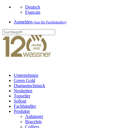
Deutsch
Français
Anmelden
(nur für Fachhändler)
Unternehmen
Green Gold
Diamantschmuck
Neuheiten
Topseller
Sellout
Fachhändler
Produkte
Anhänger
Bracelets
Colliers