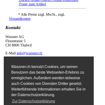
Frage zum Artikel
* Alle Preise zzgl. MwSt., zzgl.
Versandkosten
Kontakt
Wassner AG
Florastrasse 5
CH 8800 Thalwil
E-Mail
info@wassner.ch
Kontaktformular
Wassner.ch benutzt Cookies, um seinen
Benutzern das beste Webseiten-Erlebnis zu
Favoriten
ermöglichen. Außerdem werden teilweise
auch Cookies von Diensten Dritter gesetzt.
Erweiterte Suche
Weiterführende Informationen erhalten Sie in
der Datenschutzerklärung.
Impressum
Zur Datenschutzerklärung