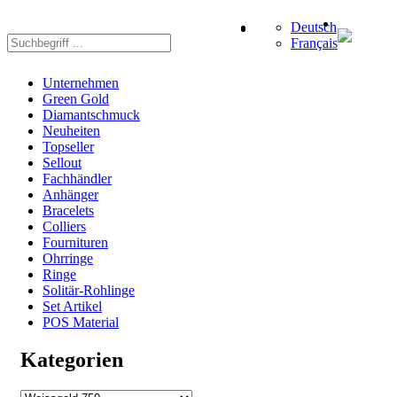
Deutsch
Français
Unternehmen
Green Gold
Diamantschmuck
Neuheiten
Topseller
Sellout
Fachhändler
Anhänger
Bracelets
Colliers
Fournituren
Ohrringe
Ringe
Solitär-Rohlinge
Set Artikel
POS Material
Kategorien