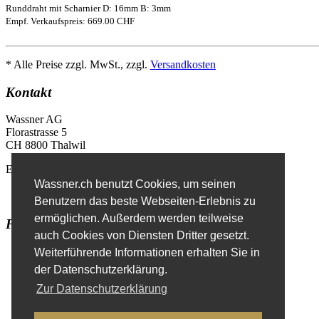
Runddraht mit Scharnier D: 16mm B: 3mm
Empf. Verkaufspreis: 669.00 CHF
* Alle Preise zzgl. MwSt., zzgl.
Versandkosten
Kontakt
Wassner AG
Florastrasse 5
CH 8800 Thalwil
E-Mail
info@wassner.ch
Wassner.ch benutzt Cookies, um seinen
Kontaktformular
Benutzern das beste Webseiten-Erlebnis zu
ermöglichen. Außerdem werden teilweise
Favoriten
auch Cookies von Diensten Dritter gesetzt.
Erweiterte Suche
Weiterführende Informationen erhalten Sie in
der Datenschutzerklärung.
Zur Datenschutzerklärung
Impressum
Datenschutzerklärung