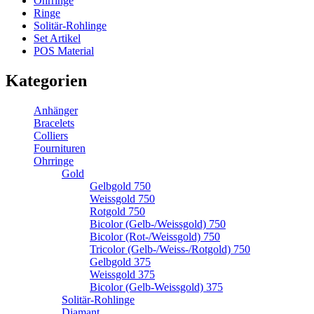
Ohrringe
Ringe
Solitär-Rohlinge
Set Artikel
POS Material
Kategorien
Anhänger
Bracelets
Colliers
Fournituren
Ohrringe
Gold
Gelbgold 750
Weissgold 750
Rotgold 750
Bicolor (Gelb-/Weissgold) 750
Bicolor (Rot-/Weissgold) 750
Tricolor (Gelb-/Weiss-/Rotgold) 750
Gelbgold 375
Weissgold 375
Bicolor (Gelb-Weissgold) 375
Solitär-Rohlinge
Diamant