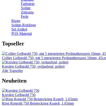
Farbstein
Solitär
Zirkonia
Perle
Ringe
Solitär-Rohlinge
Set Artikel
POS Material
Topseller
Collier Gelbgold 750, mit 5 integrierten Perlmuttkreuzen 10mm, 45c
Kreolen Gelbgold 750, verlaufend, poliert
Alle Topseller
Neuheiten
Kreolen Gelbgold 750
Ring Rotgold 750 Beisteckring Kugeli, 1.65mm