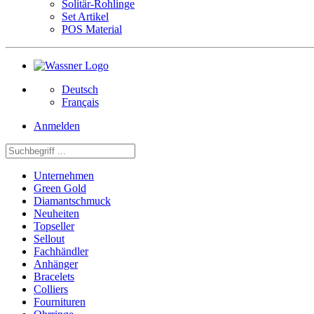
Solitär-Rohlinge
Set Artikel
POS Material
Deutsch
Français
Anmelden
Unternehmen
Green Gold
Diamantschmuck
Neuheiten
Topseller
Sellout
Fachhändler
Anhänger
Bracelets
Colliers
Fournituren