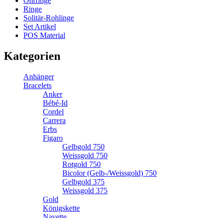
Ohrringe
Ringe
Solitär-Rohlinge
Set Artikel
POS Material
Kategorien
Anhänger
Bracelets
Anker
Bébé-Id
Cordel
Carrera
Erbs
Figaro
Gelbgold 750
Weissgold 750
Rotgold 750
Bicolor (Gelb-/Weissgold) 750
Gelbgold 375
Weissgold 375
Gold
Königskette
Navette