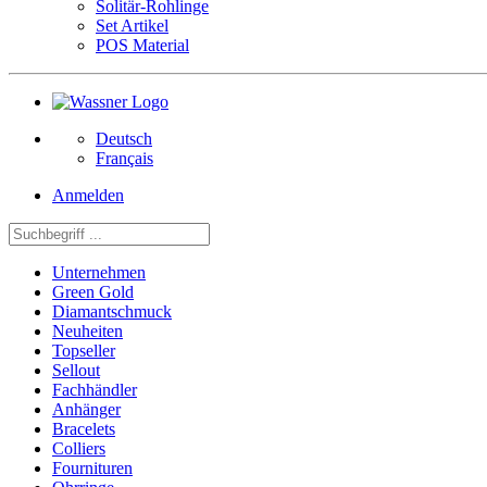
Solitär-Rohlinge
Set Artikel
POS Material
Deutsch
Français
Anmelden
Unternehmen
Green Gold
Diamantschmuck
Neuheiten
Topseller
Sellout
Fachhändler
Anhänger
Bracelets
Colliers
Fournituren