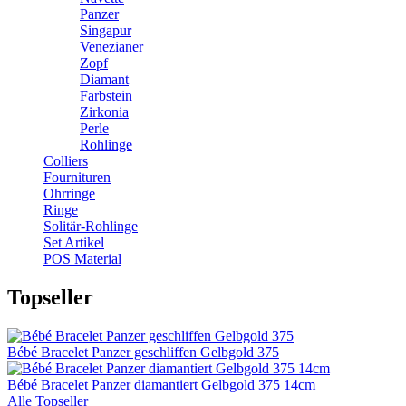
Panzer
Singapur
Venezianer
Zopf
Diamant
Farbstein
Zirkonia
Perle
Rohlinge
Colliers
Fournituren
Ohrringe
Ringe
Solitär-Rohlinge
Set Artikel
POS Material
Topseller
Bébé Bracelet Panzer geschliffen Gelbgold 375
Bébé Bracelet Panzer diamantiert Gelbgold 375 14cm
Alle Topseller