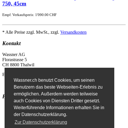
750, 45cm
Empf. Verkaufspreis: 1'090.00 CHF
* Alle Preise zzgl. MwSt., zzgl.
Versandkosten
Kontakt
Wassner AG
Florastrasse 5
CH 8800 Thalwil
E-Mail
info@wassner.ch
Wassner.ch benutzt Cookies, um seinen
Kontaktformular
Benutzern das beste Webseiten-Erlebnis zu
ermöglichen. Außerdem werden teilweise
Favoriten
auch Cookies von Diensten Dritter gesetzt.
Erweiterte Suche
Weiterführende Informationen erhalten Sie in
der Datenschutzerklärung.
Zur Datenschutzerklärung
Impressum