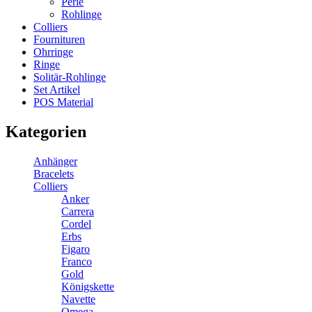
Perle
Rohlinge
Colliers
Fournituren
Ohrringe
Ringe
Solitär-Rohlinge
Set Artikel
POS Material
Kategorien
Anhänger
Bracelets
Colliers
Anker
Carrera
Cordel
Erbs
Figaro
Franco
Gold
Königskette
Navette
Omega