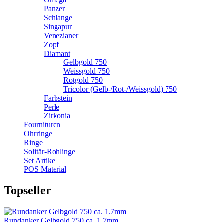
Panzer
Schlange
Singapur
Venezianer
Zopf
Diamant
Gelbgold 750
Weissgold 750
Rotgold 750
Tricolor (Gelb-/Rot-/Weissgold) 750
Farbstein
Perle
Zirkonia
Fournituren
Ohrringe
Ringe
Solitär-Rohlinge
Set Artikel
POS Material
Topseller
Rundanker Gelbgold 750 ca. 1.7mm