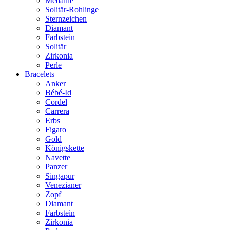
Medaille
Solitär-Rohlinge
Sternzeichen
Diamant
Farbstein
Solitär
Zirkonia
Perle
Bracelets
Anker
Bébé-Id
Cordel
Carrera
Erbs
Figaro
Gold
Königskette
Navette
Panzer
Singapur
Venezianer
Zopf
Diamant
Farbstein
Zirkonia