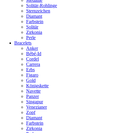
Medaille
Solitär-Rohlinge
Sternzeichen
Diamant
Farbstein
Solitär
Zirkonia
Perle
Bracelets
Anker
Bébé-Id
Cordel
Carrera
Erbs
Figaro
Gold
Königskette
Navette
Panzer
Singapur
Venezianer
Zopf
Diamant
Farbstein
Zirkonia