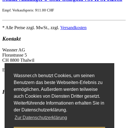
Empf. Verkaufspreis: 911.00 CHF
* Alle Preise zzgl. MwSt., zzgl.
Versandkosten
Kontakt
Wassner AG
Florastrasse 5
CH 8800 Thalwil
E-Mail
info@wassner.ch
Wassner.ch benutzt Cookies, um seinen
Kontaktformular
Benutzern das beste Webseiten-Erlebnis zu
ermöglichen. Außerdem werden teilweise
Favoriten
auch Cookies von Diensten Dritter gesetzt.
Erweiterte Suche
Weiterführende Informationen erhalten Sie in
der Datenschutzerklärung.
Zur Datenschutzerklärung
Impressum
Datenschutzerklärung